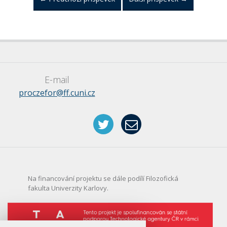
E-mail
proczefor@ff.cuni.cz
Na financování projektu se dále podílí Filozofická
fakulta Univerzity Karlovy.