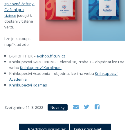
spisovné češtiny.
Cvičení pro
cizince
jsou již k
dostání v tištěné
verzi.
Lze je zakoupit
například zde:
E-SHOP FF UK –
e-shop.ff.cuni.cz
Knihkupectví KAROLINUM – Celetná 18, Praha 1 – objednat lze i na
webu
Knihkupectví Karolinum
Knihkupectví Academia – objednat lze i na webu
Knihkupectví
Academia
Knihkupectví Kosmas
Zveřejněno
11. 8. 2022
Novinky
←
Předchozí příspěvek
Další příspěvek
→