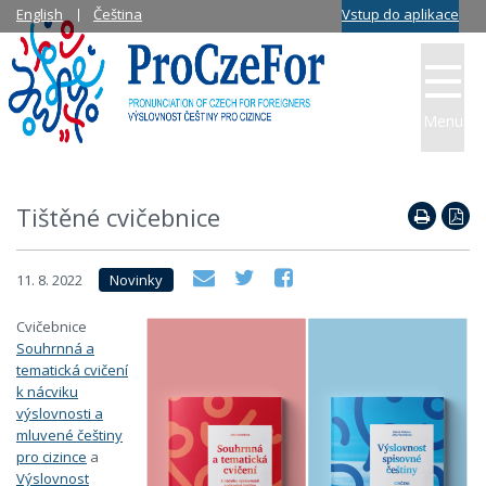
English
Čeština
Vstup do aplikace
Menu
Tištěné cvičebnice
11. 8. 2022
Novinky
Cvičebnice
Souhrnná a
tematická cvičení
k nácviku
výslovnosti a
mluvené češtiny
pro cizince
a
Výslovnost