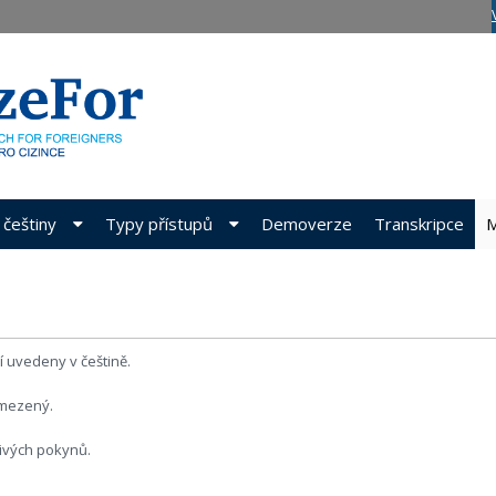
 češtiny
Typy přístupů
Demoverze
Transkripce
M
í uvedeny v češtině.
omezený.
ivých pokynů.