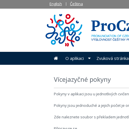
English
Čeština
O aplikaci
Zvuková stránka
Vícejazyčné pokyny
Pokyny v aplikaci jsou u jednotlivých cvičen
Pokyny jsou jednoduché a jejich počet je 
Zde naleznete soubor s překladem jednotl
Připravuje se.