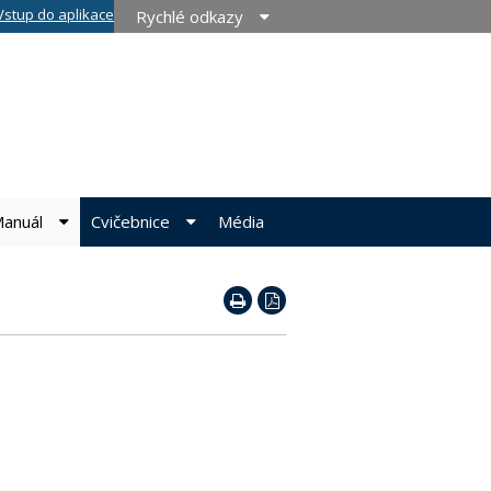
Vstup do aplikace
Rychlé odkazy
anuál
Cvičebnice
Média