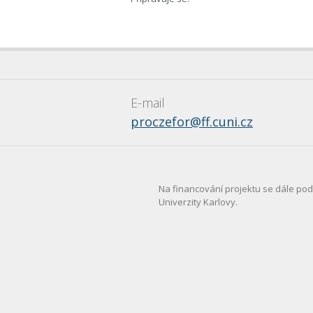
E-mail
proczefor@ff.cuni.cz
Na financování projektu se dále podíl
Univerzity Karlovy.