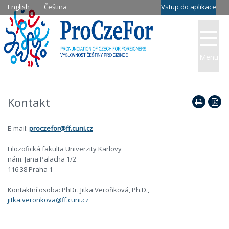
English
Čeština
Vstup do aplikace
Menu
Kontakt
E-mail:
proczefor@ff.cuni.cz
Filozofická fakulta Univerzity Karlovy
nám. Jana Palacha 1/2
116 38 Praha 1
Kontaktní osoba: PhDr. Jitka Veroňková, Ph.D.,
jitka.veronkova@ff.cuni.cz