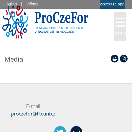
English
Čeština
Access to app
Menu
Media
E-mail
proczefor@ff.cuni.cz