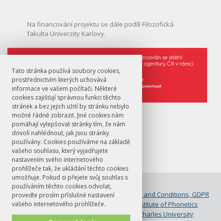
Na financování projektu se dále podílí Filozofická
fakulta Univerzity Karlovy.
Tato stránka používá soubory cookies,
prostřednictvím kterých uchovává
informace ve vašem počítači. Některé
cookies zajišťují správnou funkci těchto
stránek a bez jejich užití by stránku nebylo
Financování projektu
možné řádně zobrazit. Jiné cookies nám
pomáhají vylepšovat stránky tím, že nám
dovolí nahlédnout, jak jsou stránky
používány. Cookies používáme na základě
vašeho souhlasu, který vyjadřujete
nastavením svého internetového
prohlížeče tak, že ukládání těchto cookies
umožňuje. Pokud si přejete svůj souhlas s
© FF UK 2026
používáním těchto cookies odvolat,
Contact
Terms and Conditions, GDPR
proveďte prosím příslušné nastavení
vašeho internetového prohlížeče.
E-shop
Institute of Phonetics
Faculty of Arts
Charles University