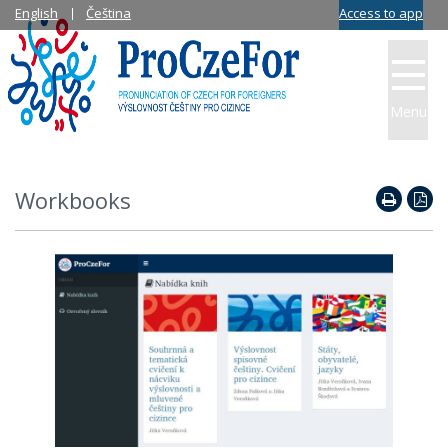
English
Čeština
Access to app
Menu
Workbooks